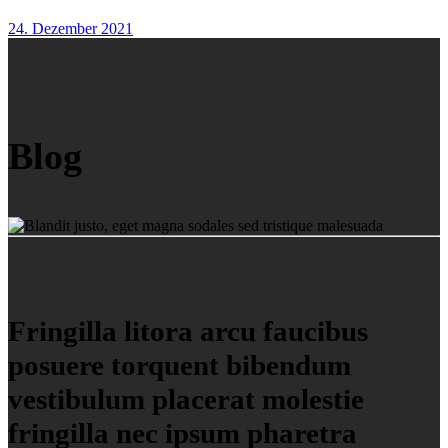
24. Dezember 2021
Blog
Fringilla litora arcu faucibus
posuere torquent bibendum
vestibulum placerat molestie
fringilla nec ipsum pharetra