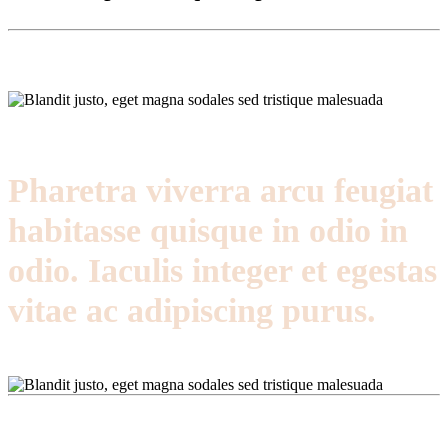
Pharetra viverra arcu feugiat
habitasse quisque in odio in
odio. Iaculis integer et egestas
vitae ac adipiscing purus.