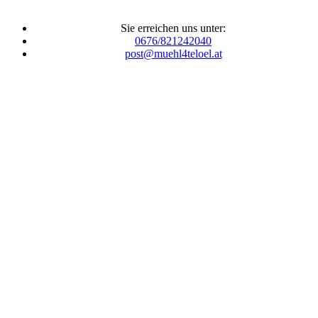
Sie erreichen uns unter:
0676/821242040
post@muehl4teloel.at