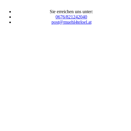
Sie erreichen uns unter:
0676/821242040
post@muehl4teloel.at