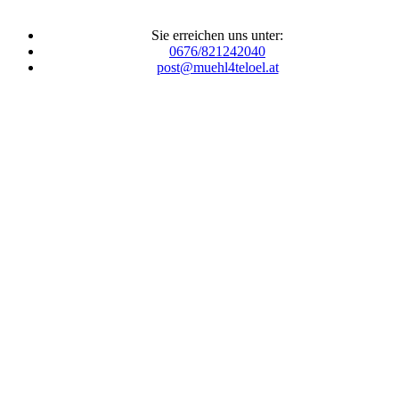
Sie erreichen uns unter:
0676/821242040
post@muehl4teloel.at