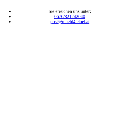
Sie erreichen uns unter:
0676/821242040
post@muehl4teloel.at