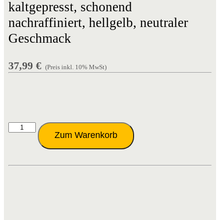
kaltgepresst, schonend
nachraffiniert, hellgelb, neutraler
Geschmack
37,99
€
(Preis inkl. 10% MwSt)
Rapsöl
Zum Warenkorb
neutral
10
Liter
Pet
Menge