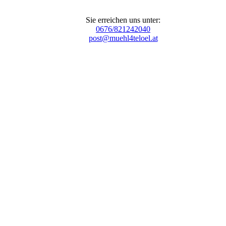
Sie erreichen uns unter:
0676/821242040
post@muehl4teloel.at